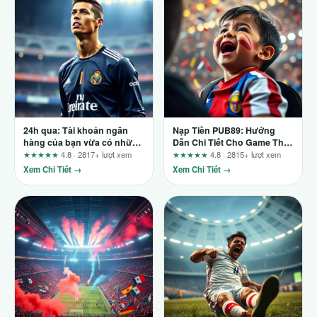
24h qua: Tài khoản ngân
Nạp Tiền PUB89: Hướng
hàng của bạn vừa có những
Dẫn Chi Tiết Cho Game Thủ
thay đổi quan trọng
Mới Bắt Đầu
★★★★★
4.8 · 2817+ lượt xem
★★★★★
4.8 · 2815+ lượt xem
Xem Chi Tiết →
Xem Chi Tiết →