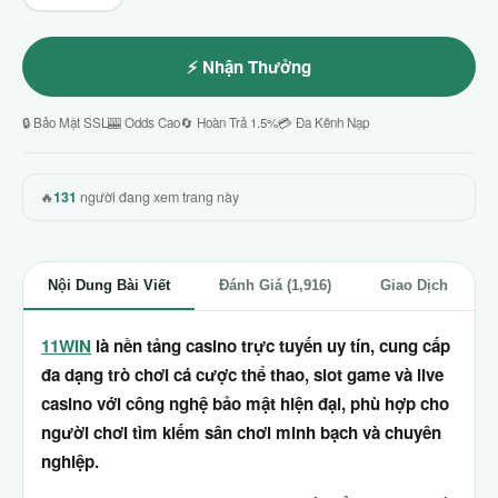
⚡ Nhận Thưởng
🔒 Bảo Mật SSL
🎰 Odds Cao
🔄 Hoàn Trả 1.5%
💳 Đa Kênh Nạp
🔥
131
người đang xem trang này
Nội Dung Bài Viết
Đánh Giá (1,916)
Giao Dịch
11WIN
là nền tảng casino trực tuyến uy tín, cung cấp
đa dạng trò chơi cá cược thể thao, slot game và live
casino với công nghệ bảo mật hiện đại, phù hợp cho
người chơi tìm kiếm sân chơi minh bạch và chuyên
nghiệp.