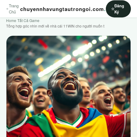
Trang
Đăng
chuyennhavungtautrongoi.com
.
Chủ
Ký
Home
›
Tất Cả Game
›
Tổng hợp góc nhìn mới về nhà cái 11WIN cho người muốn t