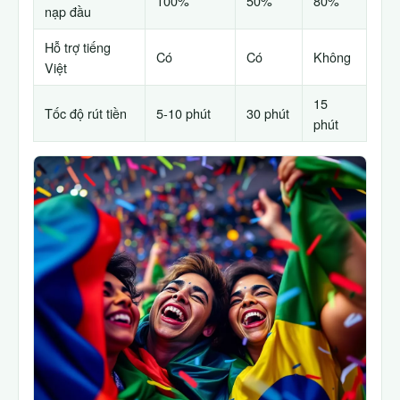
100%
50%
80%
nạp đầu
Hỗ trợ tiếng
Có
Có
Không
Việt
15
Tốc độ rút tiền
5-10 phút
30 phút
phút