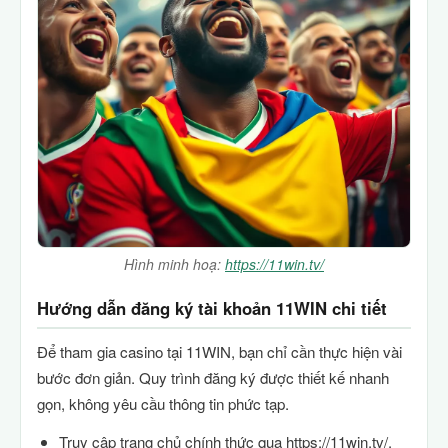
Hình minh hoạ:
https://11win.tv/
Hướng dẫn đăng ký tài khoản 11WIN chi tiết
Để tham gia casino tại 11WIN, bạn chỉ cần thực hiện vài
bước đơn giản. Quy trình đăng ký được thiết kế nhanh
gọn, không yêu cầu thông tin phức tạp.
Truy cập trang chủ chính thức qua https://11win.tv/.