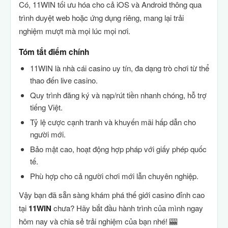
Có, 11WIN tối ưu hóa cho cả iOS và Android thông qua
trình duyệt web hoặc ứng dụng riêng, mang lại trải
nghiệm mượt mà mọi lúc mọi nơi.
Tóm tắt điểm chính
11WIN là nhà cái casino uy tín, đa dạng trò chơi từ thể
thao đến live casino.
Quy trình đăng ký và nạp/rút tiền nhanh chóng, hỗ trợ
tiếng Việt.
Tỷ lệ cược cạnh tranh và khuyến mãi hấp dẫn cho
người mới.
Bảo mật cao, hoạt động hợp pháp với giấy phép quốc
tế.
Phù hợp cho cả người chơi mới lẫn chuyên nghiệp.
Vậy bạn đã sẵn sàng khám phá thế giới casino đỉnh cao
tại
11WIN
chưa? Hãy bắt đầu hành trình của mình ngay
hôm nay và chia sẻ trải nghiệm của bạn nhé! 🎰