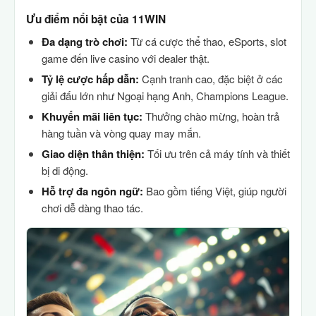
Ưu điểm nổi bật của 11WIN
Đa dạng trò chơi:
Từ cá cược thể thao, eSports, slot
game đến live casino với dealer thật.
Tỷ lệ cược hấp dẫn:
Cạnh tranh cao, đặc biệt ở các
giải đấu lớn như Ngoại hạng Anh, Champions League.
Khuyến mãi liên tục:
Thưởng chào mừng, hoàn trả
hàng tuần và vòng quay may mắn.
Giao diện thân thiện:
Tối ưu trên cả máy tính và thiết
bị di động.
Hỗ trợ đa ngôn ngữ:
Bao gồm tiếng Việt, giúp người
chơi dễ dàng thao tác.