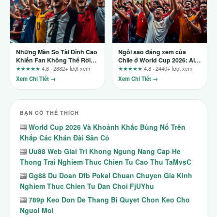
Những Màn So Tài Đỉnh Cao
Ngôi sao đáng xem của
Khiến Fan Không Thể Rời
Chile ở World Cup 2026: Ai
Mắt
sẽ tỏa sáng?
★★★★★
4.8 · 2882+ lượt xem
★★★★★
4.8 · 2440+ lượt xem
Xem Chi Tiết →
Xem Chi Tiết →
BẠN CÓ THỂ THÍCH
🎰
World Cup 2026 Và Khoảnh Khắc Bùng Nổ Trên
Khắp Các Khán Đài Sân Cỏ
🎰
Uu88 Web Giai Tri Khong Ngung Nang Cap He
Thong Trai Nghiem Thuc Chien Tu Cao Thu TaMvsC
🎰
Gg88 Du Doan Dfb Pokal Chuan Chuyen Gia Kinh
Nghiem Thuc Chien Tu Dan Choi FjUYhu
🎰
789p Keo Don De Thang Bi Quyet Chon Keo Cho
Nguoi Moi