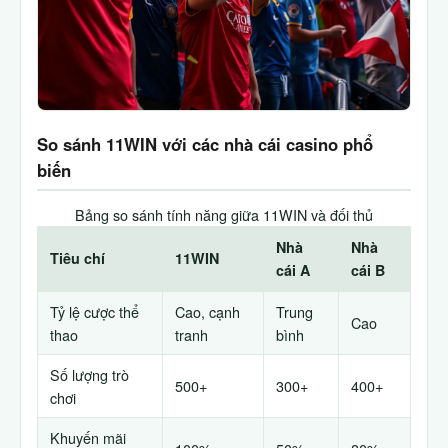
So sánh 11WIN với các nhà cái casino phổ
biến
Bảng so sánh tính năng giữa 11WIN và đối thủ
Nhà
Nhà
Tiêu chí
11WIN
cái A
cái B
Tỷ lệ cược thể
Cao, cạnh
Trung
Cao
thao
tranh
bình
Số lượng trò
500+
300+
400+
chơi
Khuyến mãi