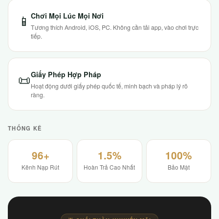
Chơi Mọi Lúc Mọi Nơi
📱
Tương thích Android, iOS, PC. Không cần tải app, vào chơi trực
tiếp.
Giấy Phép Hợp Pháp
📜
Hoạt động dưới giấy phép quốc tế, minh bạch và pháp lý rõ
ràng.
THỐNG KÊ
96+
1.5%
100%
Kênh Nạp Rút
Hoàn Trả Cao Nhất
Bảo Mật