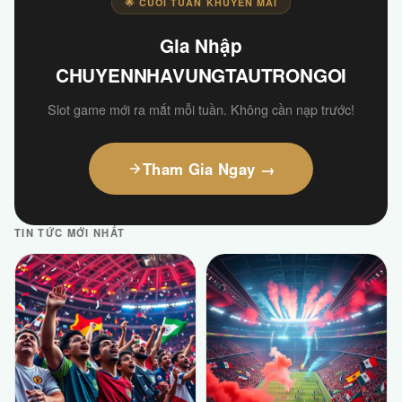
🌟 CUỐI TUẦN KHUYẾN MÃI
Gia Nhập
CHUYENNHAVUNGTAUTRONGOI
Slot game mới ra mắt mỗi tuần. Không cần nạp trước!
Tham Gia Ngay →
TIN TỨC MỚI NHẤT