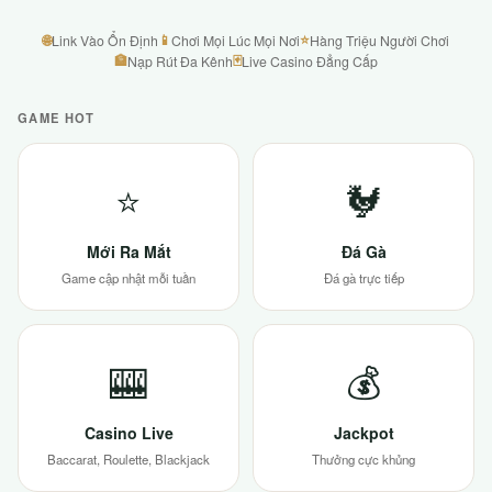
🌐
📱
⭐
Link Vào Ổn Định
Chơi Mọi Lúc Mọi Nơi
Hàng Triệu Người Chơi
🏦
🃏
Nạp Rút Đa Kênh
Live Casino Đẳng Cấp
GAME HOT
⭐
🐓
Mới Ra Mắt
Đá Gà
Game cập nhật mỗi tuần
Đá gà trực tiếp
🎰
💰
Casino Live
Jackpot
Baccarat, Roulette, Blackjack
Thưởng cực khủng