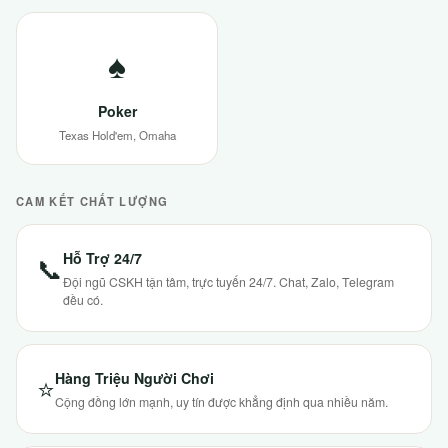
♠
Poker
Texas Hold'em, Omaha
CAM KẾT CHẤT LƯỢNG
Hỗ Trợ 24/7
📞
Đội ngũ CSKH tận tâm, trực tuyến 24/7. Chat, Zalo, Telegram
đều có.
Hàng Triệu Người Chơi
⭐
Cộng đồng lớn mạnh, uy tín được khẳng định qua nhiều năm.