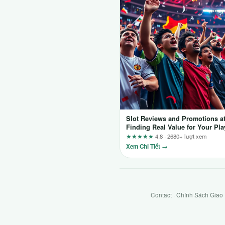
Slot Reviews and Promotions a
Finding Real Value for Your Pla
★★★★★
4.8 · 2680+ lượt xem
Xem Chi Tiết →
Contact
·
Chính Sách Giao 