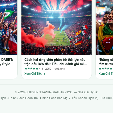
t DABET:
Cách hai ứng viên phân bổ thể lực nếu
Những câ
y Style
trận đấu kéo dài: Tiêu chí đánh giá minh
tâm trước
bạch cho người chơi có chiến lược
★★★★★
4.8 · 2950+ lượt xem
★★★★
Xem Chi Tiết →
Xem Chi T
© 2026 CHUYENNHAVUNGTAUTRONGOI — Nhà Cái Uy Tín
Dịch
·
Chính Sách Hoàn Trả
·
Chính Sách Bảo Mật
·
Điều Khoản Dịch Vụ
·
Tra Cứu