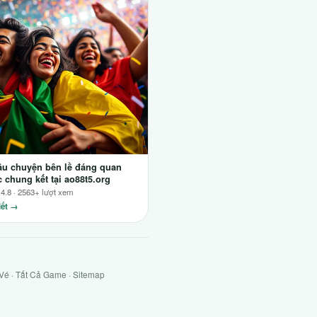
u chuyện bên lề đáng quan
 chung kết tại ao88t5.org
★
4.8 · 2563+ lượt xem
iết →
 Vé
·
Tất Cả Game
·
Sitemap