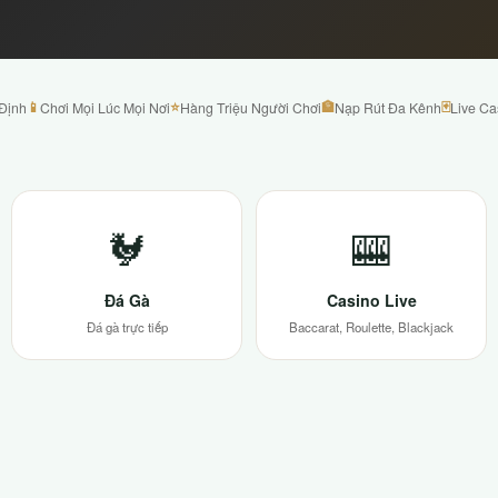
📱
⭐
🏦
🃏
Định
Chơi Mọi Lúc Mọi Nơi
Hàng Triệu Người Chơi
Nạp Rút Đa Kênh
Live C
🐓
🎰
Đá Gà
Casino Live
Đá gà trực tiếp
Baccarat, Roulette, Blackjack