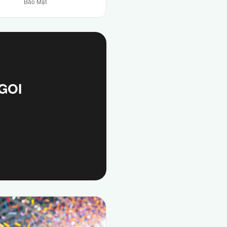
Bảo Mật
GOI