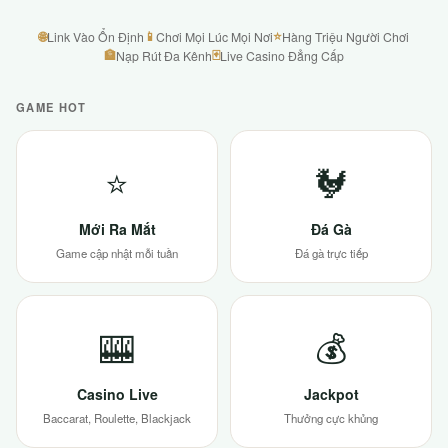
🌐
📱
⭐
Link Vào Ổn Định
Chơi Mọi Lúc Mọi Nơi
Hàng Triệu Người Chơi
🏦
🃏
Nạp Rút Đa Kênh
Live Casino Đẳng Cấp
GAME HOT
⭐
🐓
Mới Ra Mắt
Đá Gà
Game cập nhật mỗi tuần
Đá gà trực tiếp
🎰
💰
Casino Live
Jackpot
Baccarat, Roulette, Blackjack
Thưởng cực khủng