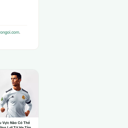
rongoi.com
.
u Vực Nào Có Thể
ởng Lợi Từ Hạ Tầng