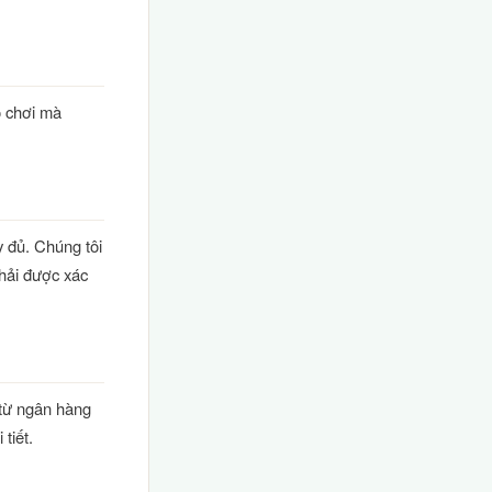
ò chơi mà
y đủ. Chúng tôi
phải được xác
 từ ngân hàng
 tiết.