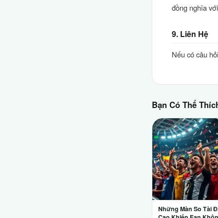
đồng nghĩa với
9. Liên Hệ
Nếu có câu hỏi
Bạn Có Thể Thíc
Những Màn So Tài Đ
Cao Khiến Fan Khô