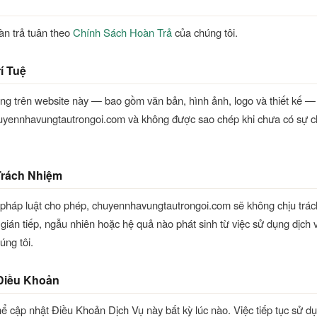
àn trả tuân theo
Chính Sách Hoàn Trả
của chúng tôi.
í Tuệ
ng trên website này — bao gồm văn bản, hình ảnh, logo và thiết kế —
uyennhavungtautrongoi.com và không được sao chép khi chưa có sự 
 Trách Nhiệm
 pháp luật cho phép, chuyennhavungtautrongoi.com sẽ không chịu trá
i gián tiếp, ngẫu nhiên hoặc hệ quả nào phát sinh từ việc sử dụng dịch
úng tôi.
 Điều Khoản
hể cập nhật Điều Khoản Dịch Vụ này bất kỳ lúc nào. Việc tiếp tục sử d