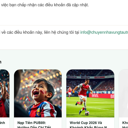
 việc bạn chấp nhận các điều khoản đã cập nhật.
 về các điều khoản này, liên hệ chúng tôi tại
info@chuyennhavungtaut
h
ỉnh
Nạp Tiền PUB89:
World Cup 2026 Và
Kh
ng
Hướng Dẫn Chi Tiết
Khoảnh Khắc Bùng Nổ
Hư