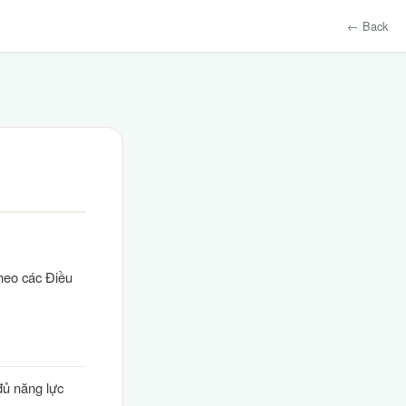
← Back
heo các Điều
đủ năng lực