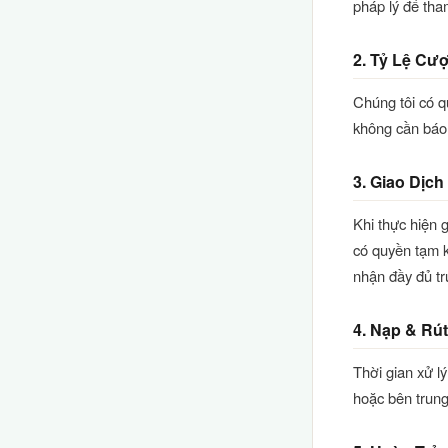
pháp lý để tha
2. Tỷ Lệ Cư
Chúng tôi có q
không cần báo 
3. Giao Dịc
Khi thực hiện 
có quyền tạm k
nhận đầy đủ tr
4. Nạp & Rút
Thời gian xử l
hoặc bên trung