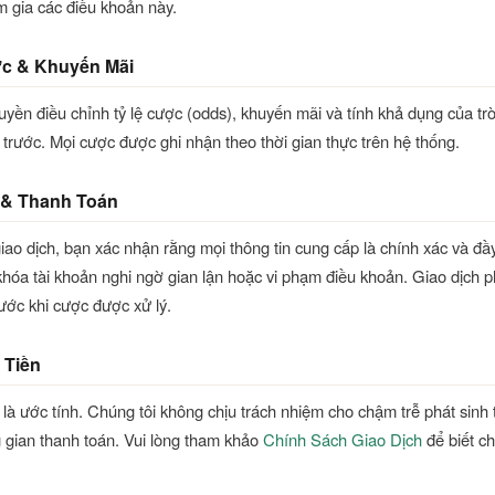
m gia các điều khoản này.
ợc & Khuyến Mãi
uyền điều chỉnh tỷ lệ cược (odds), khuyến mãi và tính khả dụng của tr
trước. Mọi cược được ghi nhận theo thời gian thực trên hệ thống.
h & Thanh Toán
giao dịch, bạn xác nhận rằng mọi thông tin cung cấp là chính xác và đầ
hóa tài khoản nghi ngờ gian lận hoặc vi phạm điều khoản. Giao dịch 
ước khi cược được xử lý.
 Tiền
ý là ước tính. Chúng tôi không chịu trách nhiệm cho chậm trễ phát sinh
 gian thanh toán. Vui lòng tham khảo
Chính Sách Giao Dịch
để biết chi