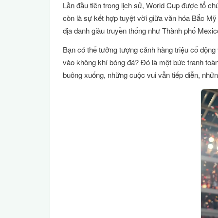
Lần đầu tiên trong lịch sử, World Cup được tổ c
còn là sự kết hợp tuyệt vời giữa văn hóa Bắc M
địa danh giàu truyền thống như Thành phố Mexic
Bạn có thể tưởng tượng cảnh hàng triệu cổ động
vào không khí bóng đá? Đó là một bức tranh toà
buông xuống, những cuộc vui vẫn tiếp diễn, nhữn