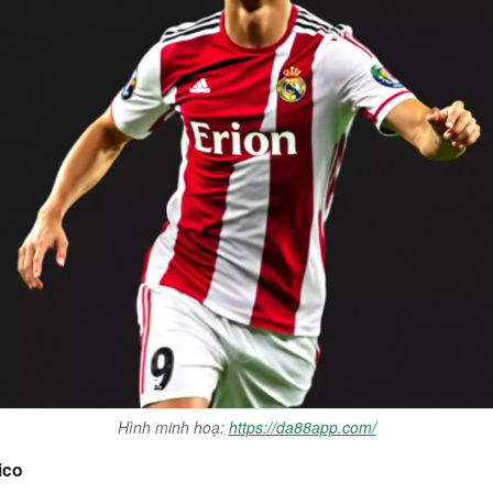
Hình minh hoạ:
https://da88app.com/
ico