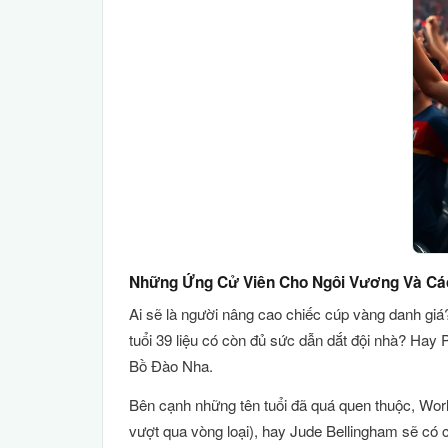
Những Ứng Cử Viên Cho Ngôi Vương Và Cá
Ai sẽ là người nâng cao chiếc cúp vàng danh giá
tuổi 39 liệu có còn đủ sức dẫn dắt đội nhà? Ha
Bồ Đào Nha.
Bên cạnh những tên tuổi đã quá quen thuộc, Wor
vượt qua vòng loại), hay Jude Bellingham sẽ có cơ