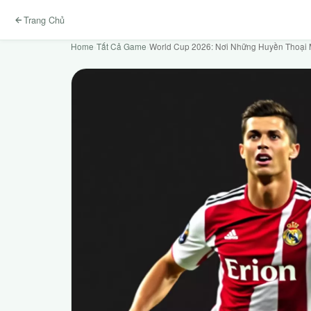
Trang Chủ
Home
›
Tất Cả Game
›
World Cup 2026: Nơi Những Huyền Thoại