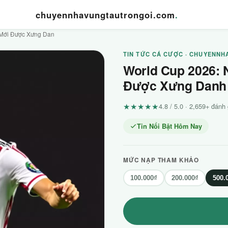
chuyennhavungtautrongoi.com
.
 Mới Được Xưng Dan
TIN TỨC CÁ CƯỢC · CHUYENN
World Cup 2026: 
Được Xưng Danh
★★★★★
4.8 / 5.0 · 2,659+ đánh
Tin Nổi Bật Hôm Nay
MỨC NẠP THAM KHẢO
100.000₫
200.000₫
500.