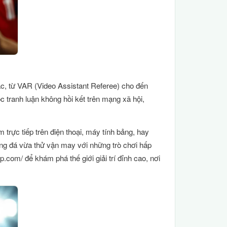
ậc, từ VAR (Video Assistant Referee) cho đến
 tranh luận không hồi kết trên mạng xã hội,
 trực tiếp trên điện thoại, máy tính bảng, hay
bóng đá vừa thử vận may với những trò chơi hấp
p.com/ để khám phá thế giới giải trí đỉnh cao, nơi