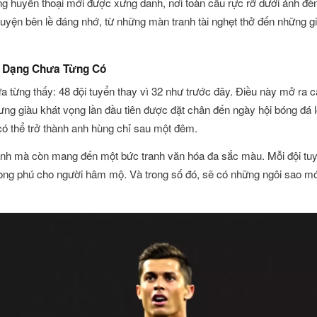
g huyền thoại mới được xưng danh, nơi toàn cầu rực rỡ dưới ánh đèn 
yện bên lề đáng nhớ, từ những màn tranh tài nghẹt thở đến những giây
a Dạng Chưa Từng Có
a từng thấy: 48 đội tuyển thay vì 32 như trước đây. Điều này mở ra 
g giàu khát vọng lần đầu tiên được đặt chân đến ngày hội bóng đá l
 có thể trở thành anh hùng chỉ sau một đêm.
anh mà còn mang đến một bức tranh văn hóa đa sắc màu. Mỗi đội tuyể
hong phú cho người hâm mộ. Và trong số đó, sẽ có những ngôi sao mớ