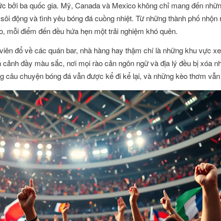
hức bởi ba quốc gia. Mỹ, Canada và Mexico không chỉ mang đến những
ỹ sôi động và tình yêu bóng đá cuồng nhiệt. Từ những thành phố nhộ
o, mỗi điểm đến đều hứa hẹn một trải nghiệm khó quên.
 viên đổ về các quán bar, nhà hàng hay thậm chí là những khu vực 
n cảnh đầy màu sắc, nơi mọi rào cản ngôn ngữ và địa lý đều bị xóa
g câu chuyện bóng đá vẫn được kể đi kể lại, và những kèo thơm vẫn đ