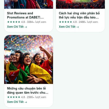
Slot Reviews and
Cách hai ứng viên phân bổ
Promotions at DABET:
thể lực nếu trận đấu kéo
Finding Real Value for Your
dài: Tiêu chí đánh giá minh
★★★★★
4.8 · 3384+ lượt xem
★★★★★
4.8 · 2488+ lượt xem
Play Style
bạch cho người chơi có
Xem Chi Tiết →
Xem Chi Tiết →
chiến lược
Những câu chuyện bên lề
đáng quan tâm trước chung
kết tại ao88t5.org
★★★★★
4.8 · 2365+ lượt xem
Xem Chi Tiết →