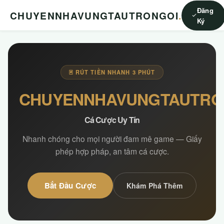
Đăng
CHUYENNHAVUNGTAUTRONGOI
.
Ký
🃏 RÚT TIỀN NHANH 3 PHÚT
CHUYENNHAVUNGTAUTRO
Cá Cược Uy Tín
Nhanh chóng cho mọi người đam mê game — Giấy
phép hợp pháp, an tâm cá cược.
Bắt Đầu Cược
Khám Phá Thêm