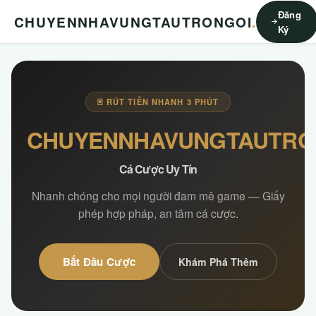
Đăng
CHUYENNHAVUNGTAUTRONGOI
.
Ký
🃏 RÚT TIỀN NHANH 3 PHÚT
CHUYENNHAVUNGTAUTRO
Cá Cược Uy Tín
Nhanh chóng cho mọi người đam mê game — Giấy
phép hợp pháp, an tâm cá cược.
Bắt Đầu Cược
Khám Phá Thêm