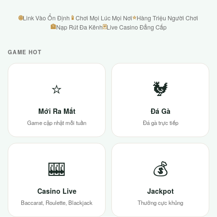
🌐
📱
⭐
Link Vào Ổn Định
Chơi Mọi Lúc Mọi Nơi
Hàng Triệu Người Chơi
🏦
🃏
Nạp Rút Đa Kênh
Live Casino Đẳng Cấp
GAME HOT
⭐
🐓
Mới Ra Mắt
Đá Gà
Game cập nhật mỗi tuần
Đá gà trực tiếp
🎰
💰
Casino Live
Jackpot
Baccarat, Roulette, Blackjack
Thưởng cực khủng