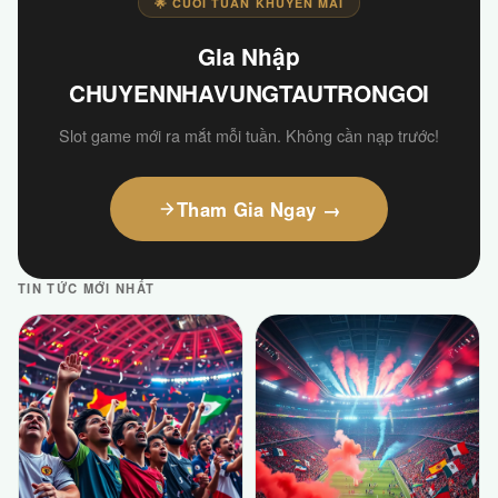
🌟 CUỐI TUẦN KHUYẾN MÃI
Gia Nhập
CHUYENNHAVUNGTAUTRONGOI
Slot game mới ra mắt mỗi tuần. Không cần nạp trước!
Tham Gia Ngay →
TIN TỨC MỚI NHẤT