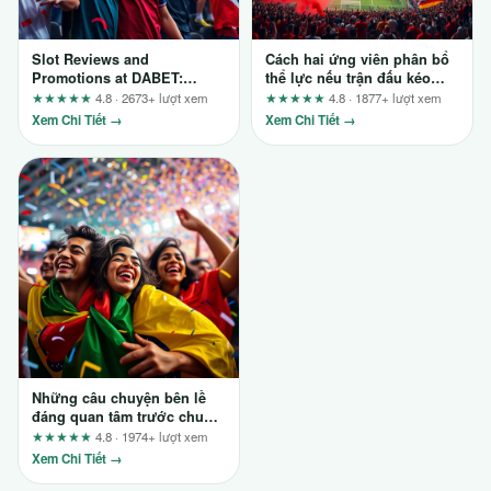
Slot Reviews and
Cách hai ứng viên phân bổ
Promotions at DABET:
thể lực nếu trận đấu kéo
Finding Real Value for Your
dài: Tiêu chí đánh giá minh
★★★★★
4.8 · 2673+ lượt xem
★★★★★
4.8 · 1877+ lượt xem
Play Style
bạch cho người chơi có
Xem Chi Tiết →
Xem Chi Tiết →
chiến lược
Những câu chuyện bên lề
đáng quan tâm trước chung
kết tại ao88t5.org
★★★★★
4.8 · 1974+ lượt xem
Xem Chi Tiết →